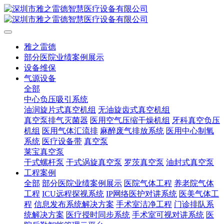
雅之雷德
部分医院业绩案例展示
设备维保
气源设备
全部
中心负压吸引系统
油润旋片式真空机组
无油旋齿式真空机组
真空泵排气灭菌器
医用空气压缩干燥机组
牙科真空负压
机组
医用气体汇流排
麻醉废气排放系统
医用中心制氧
系统
医疗设备带
真空泵
莱宝真空泵
干式螺杆泵
干式涡旋真空泵
罗茨真空泵
油封式真空泵
工程案例
全部
部分医院业绩案例展示
医院气体工程
养老院气体
工程
ICU远程探视系统
IP网络医护对讲系统
医美气体工
程
信息发布系统解决方案
手术室洁净工程
门诊排队系
统解决方案
医疗授时同步系统
手术室可视对讲系统
医